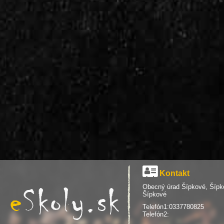
Kontakt
Obecný úrad Šípkové, Šípk
Šípkové
Telefón1:0337780825
Telefón2: