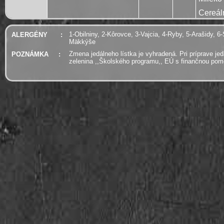
Cereál
1-Obilniny, 2-Kôrovce, 3-Vajcia, 4-Ryby, 5-Arašidy, 6-
ALERGÉNY
:
Mäkkýše
Zmena jedálneho lístka je vyhradená. Pri príprave je
POZNÁMKA
:
zelenina ,,Školského programu,, EÚ s finančnou po