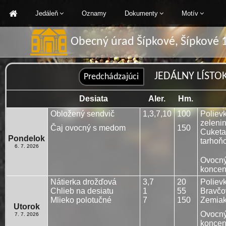
Jedáleň
Oznamy
Dokumenty
Motív
Obecný úrad Šípkové, Šípkové 1
JEDÁLNY LÍSTOK:
Desiata
Aler.
Hm.
Obložený sendvič
1,3,7,10
100
Poliev
zeleni
Čaj ovocný s medom
150
Cuketa
Pondelok
tarhoň
6. 7. 2026
Ovocný
koncen
Nátierka drožďová
3,7
20
Poliev
Chlieb na desiatu
1
55
Bravčo
Mlieko polotučné
7
150
Zemiak
Utorok
Ovocný
7. 7. 2026
koncen