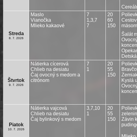
Cereál
Maslo
7
20
Poliev
Vianočka
1,3,7
60
Cestov
Mlieko kakaové
7
150
mäsom 
Streda
Šalát 
8. 7. 2026
Ovocný
koncen
Opekan
Detská
Nátierka cícerová
7
20
Poliev
Chlieb na desiatu
1
55
Bravčo
Čaj ovocný s medom a
150
Zemiako
Štvrtok
citrónom
Kyslá 
9. 7. 2026
Ovocný
koncen
Nátierka vajcová
3,7,10
20
Poliev
Chlieb na desiatu
1
55
zeleni
Čaj bylinkový s medom
150
Závin 
Piatok
pudin
10. 7. 2026
Mlieko